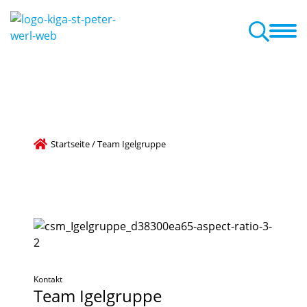
ind Wir
für Eltern
Betreuungsangebot
Aktuelles + Termine
Startseite
/
Team Igelgruppe
Kontakt
Team
Igelgruppe