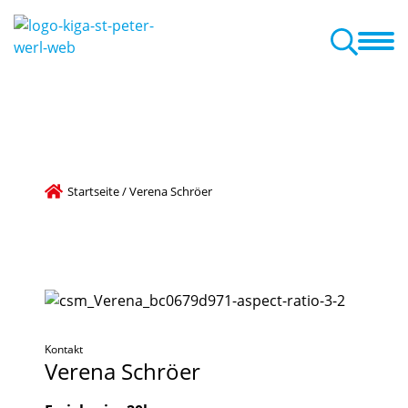
ind Wir
für Eltern
Betreuungsangebot
Aktuelles + Termine
Startseite
/
Verena Schröer
Kontakt
Verena
Schröer